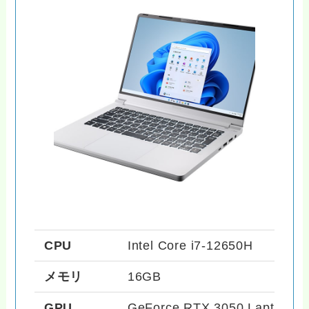
CPU
Intel Core i7-12650H
メモリ
16GB
GPU
GeForce RTX 3050 Laptop G