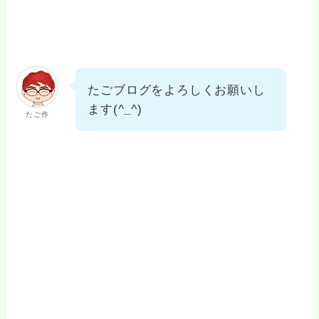
たごブログをよろしくお願いし
ます(
^_^
)
たご作