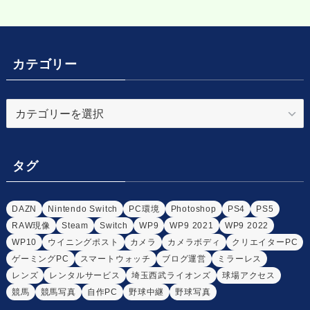
カテゴリー
カ
テ
ゴ
リ
タグ
ー
DAZN
Nintendo Switch
PC環境
Photoshop
PS4
PS5
RAW現像
Steam
Switch
WP9
WP9 2021
WP9 2022
WP10
ウイニングポスト
カメラ
カメラボディ
クリエイターPC
ゲーミングPC
スマートウォッチ
ブログ運営
ミラーレス
レンズ
レンタルサービス
埼玉西武ライオンズ
球場アクセス
競馬
競馬写真
自作PC
野球中継
野球写真