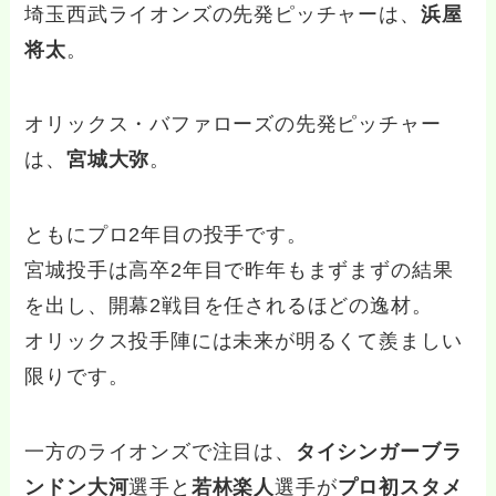
埼玉西武ライオンズの先発ピッチャーは、
浜屋
将太
。
オリックス・バファローズの先発ピッチャー
は、
宮城大弥
。
ともにプロ2年目の投手です。
宮城投手は高卒2年目で昨年もまずまずの結果
を出し、開幕2戦目を任されるほどの逸材。
オリックス投手陣には未来が明るくて羨ましい
限りです。
一方のライオンズで注目は、
タイシンガーブラ
ンドン大河
選手と
若林楽人
選手が
プロ初スタメ