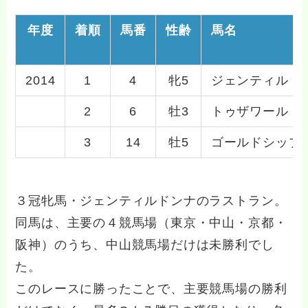
年度
着順
馬番
性齢
馬名
2014
1
4
牝5
ジェンティルド
2
6
牡3
トゥザワールド
3
14
牡5
ゴールドシップ
３冠牝馬・ジェンティルドンナのラストラン。
同馬は、主要の４競馬場（東京・中山・京都・
阪神）のうち、中山競馬場だけは未勝利でし
た。
このレースに勝ったことで、主要競馬場の勝利