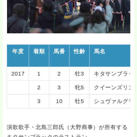
年度
着順
馬番
性齢
馬名
2017
1
2
牡3
キタサンブラッ
2
3
牝5
クイーンズリン
3
10
牡5
シュヴァルグラ
演歌歌手・北島三郎氏（大野商事）が所有する
キタサンブラックのラストラン。