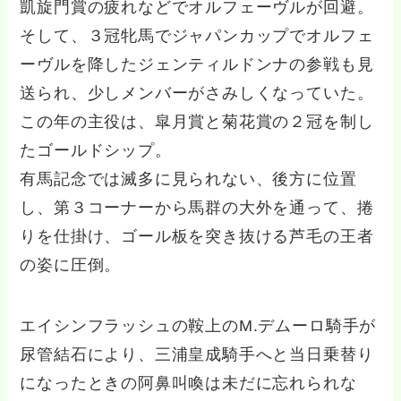
凱旋門賞の疲れなどでオルフェーヴルが回避。
そして、３冠牝馬でジャパンカップでオルフェ
ーヴルを降したジェンティルドンナの参戦も見
送られ、少しメンバーがさみしくなっていた。
この年の主役は、皐月賞と菊花賞の２冠を制し
たゴールドシップ。
有馬記念では滅多に見られない、後方に位置
し、第３コーナーから馬群の大外を通って、捲
りを仕掛け、ゴール板を突き抜ける芦毛の王者
の姿に圧倒。
エイシンフラッシュの鞍上のM.デムーロ騎手が
尿管結石により、三浦皇成騎手へと当日乗替り
になったときの阿鼻叫喚は未だに忘れられな