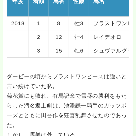
年度
着順
馬番
性齢
馬名
2018
1
8
牡3
ブラストワンピ
2
12
牡4
レイデオロ
3
15
牡6
シュヴァルグラ
ダービーの頃からブラストワンピースは強いと
言い続けていた私。
菊花賞にも敗れ、有馬記念で雪辱の勝利をもた
らした汚名返上劇は、池添謙一騎手のガッツポ
ーズとともに田吾作を狂喜乱舞させたのであっ
た。
しかし、馬券は外している。