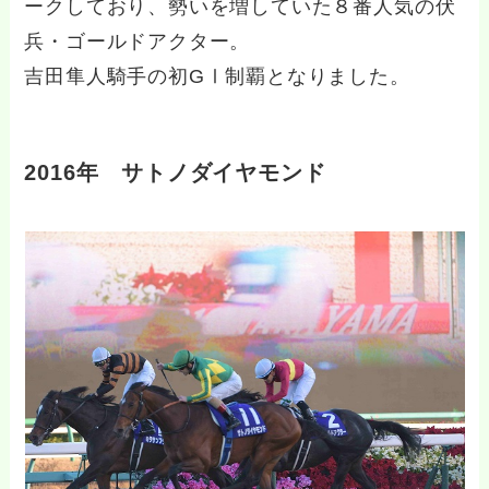
ークしており、勢いを増していた８番人気の伏
兵・ゴールドアクター。
吉田隼人騎手の初GⅠ制覇となりました。
2016年 サトノダイヤモンド