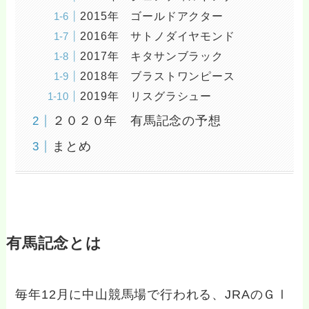
2015年 ゴールドアクター
2016年 サトノダイヤモンド
2017年 キタサンブラック
2018年 ブラストワンピース
2019年 リスグラシュー
２０２０年 有馬記念の予想
まとめ
有馬記念とは
毎年12月に中山競馬場で行われる、JRAのＧⅠ