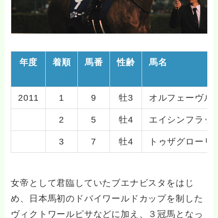
年度
着順
馬番
性齢
馬名
2011
1
9
牡3
オルフェーヴル
2
5
牡4
エイシンフラッ
3
7
牡4
トゥザグローリ
女帝として君臨していたブエナビスタをはじ
め、日本馬初のドバイワールドカップを制した
ヴィクトワールピサなどに加え、３冠馬となっ