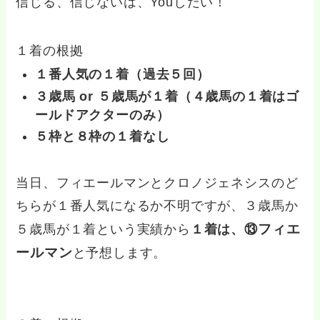
信じる、信じないは、Youしだい！
１着の根拠
１番人気の１着（過去５回）
３歳馬 or ５歳馬が１着（４歳馬の１着はゴ
ールドアクターのみ）
５枠と８枠の１着なし
当日、フィエールマンとクロノジェネシスのど
ちらが１番人気になるか不明ですが、３歳馬か
フィエ
５歳馬が１着という実績から
１着は、⑬
ールマン
と予想します。