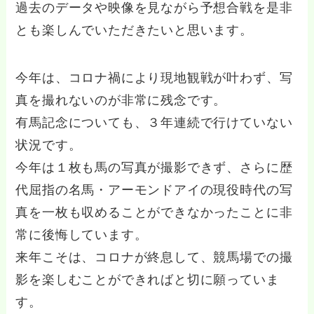
過去のデータや映像を見ながら予想合戦を是非
とも楽しんでいただきたいと思います。
今年は、コロナ禍により現地観戦が叶わず、写
真を撮れないのが非常に残念です。
有馬記念についても、３年連続で行けていない
状況です。
今年は１枚も馬の写真が撮影できず、さらに歴
代屈指の名馬・アーモンドアイの現役時代の写
真を一枚も収めることができなかったことに非
常に後悔しています。
来年こそは、コロナが終息して、競馬場での撮
影を楽しむことができればと切に願っていま
す。