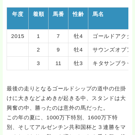
年度
着順
馬番
性齢
馬名
2015
1
7
牡4
ゴールドアクタ
2
9
牡4
サウンズオブア
3
11
牡3
キタサンブラッ
最後の走りとなるゴールドシップの道中の仕掛
けに大きなどよめきが起きる中、スタンドは大
興奮の中、勝ったのは意外の馬だった。
この年の夏に、1000万下特別、1600万下特
別、そしてアルゼンチン共和国杯と３連勝をマ