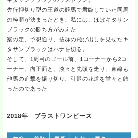
先行押切り型の王道の競馬で君臨していた同馬
の枠順が決まったとき、私には、ほぼキタサン
ブラックの勝ち方がみえた。
案の定、予想通り、抜群の飛び出しを見せたキ
タサンブラックはハナを切る。
そして、1周目のゴール前、1コーナーから2コ
ーナー、向正面と、淡々と先頭を走り、直線も
他馬の追撃を振り切り、引退の花道を堂々と飾
ったのであった。
2018年 ブラストワンピース