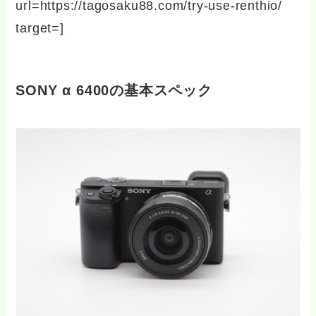
url=https://tagosaku88.com/try-use-renthio/
target=]
SONY α 6400の基本スペック