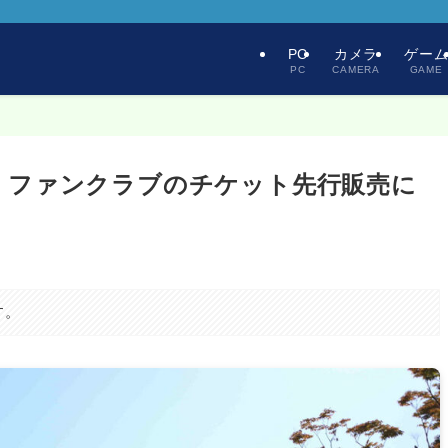
PC
カメラ
ゲー
PC
CAMERA
GAME
】ファンクラブのチケット先行販売に
す。