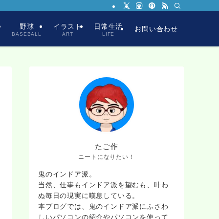
ム
野球
イラスト
日常生活
お問い合わせ
BASEBALL
ART
LIFE
たご作
ニートになりたい！
鬼のインドア派。
当然、仕事もインドア派を望むも、叶わ
ぬ毎日の現実に嘆息している。
本ブログでは、鬼のインドア派にふさわ
しいパソコンの紹介やパソコンを使って