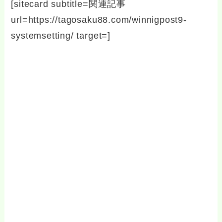
[sitecard subtitle=関連記事
url=https://tagosaku88.com/winnigpost9-
systemsetting/ target=]