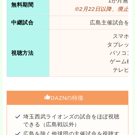
1か月無料
無料期間
※2月22日以降、廃止
中継試合
広島主催試合を
スマホ
タブレッ
視聴方法
パソコン
ゲーム機
テレビ
DAZNの特徴
埼玉西武ライオンズの試合をほぼ視聴
できる（広島戦以外）
広島を除く他球団の主催試合を視聴す